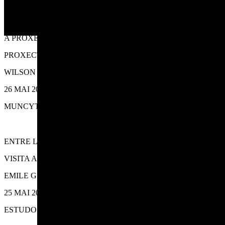
PROGRAMACIÓN
A PROXECCIÓN SONORA III
PROXECTO INCLUSIVO
WILSON ORTEGA, CHUS ÁLVAREZ
26 MAI 2024
MUNCYT
ENTRE LIÑAS III
VISITA AO ESTUDO
EMILE GIREAU
25 MAI 2024
ESTUDO EMILE GIREAU