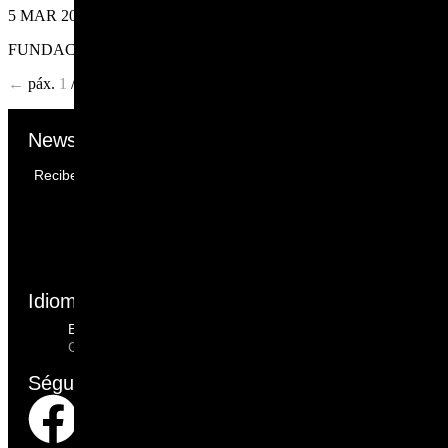
5 MAR 2022
FUNDACIÓN LUIS SEOANE
←
páx.
1
/
2
/
3
→
Newsletter
Recibe todas as novidades da Asociación AÏS no teu correo.
Email
Email
Enviar
Idioma
Español
Galego
Séguenos