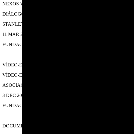
NEXOS VII
DIÁLOGOS MUSICAIS
STANLEY KUBRIK, GYÖRGY LIGETI
11 MAR 2023
FUNDACIÓN LUIS SEOANE
VÍDEO-EXPOSICIÓN «LENZOS E PARTITURAS»
VÍDEO-EXPOSICIÓN
ASOCIACIÓN AÏS, ASOCIACIÓN ALEXANDRE BÓVEDA
3 DEC 2022
FUNDACIÓN LUIS SEOANE
DOCUMENTAL «LENZOS E PARTITURAS»