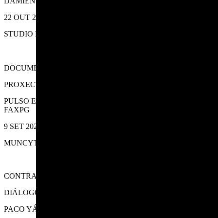
DAMIEN JALET, KOHEI NAWA, RAHI NEZVANI
22 OUT 2022
STUDIO FOLLOW
DOCUMENTAL «A PROXECCIÓN SONORA»
PROXECTO INCLUSIVO
PULSO ENSEMBLE, FUNDACIÓN EMALCSA, ACOPROS,
FAXPG
9 SET 2022
MUNCYT
CONTRA[DE]CADENCIA
DIÁLOGOS MUSICAIS
PACO YÁÑEZ