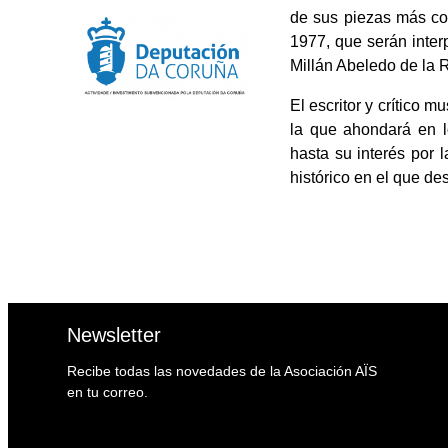
de sus piezas más c
1977, que serán inte
Millán Abeledo de la 
El escritor y crítico
la que ahondará en 
hasta su interés por l
histórico en el que de
Newsletter
Recibe todas las novedades de la Asociación AÏS
en tu correo.
Email
Email