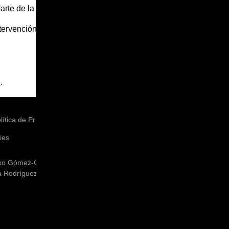
arte de la muestra.
MÚSICA
ntervención de Ruslana
MÚSICA NÚM. 7 PARA CHELO,
W.ROSINSKIJ
Interpretado por Ruslana
Prokopenko
E
.
lítica de Privacidad
ies
xo Gómez-Chao
 Rodríguez