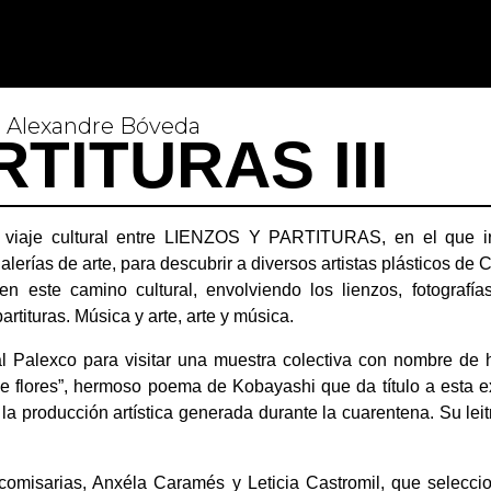
al Alexandre Bóveda
TITURAS III
 viaje cultural entre LIENZOS Y PARTITURAS, en el que ir
galerías de arte, para descubrir a diversos artistas plásticos de
n este camino cultural, envolviendo los lienzos, fotografía
artituras. Música y arte, arte y música.
 Palexco para visitar una muestra colectiva con nombre de
e flores”, hermoso poema de Kobayashi que da título a esta e
la producción artística generada durante la cuarentena. Su leitm
comisarias, Anxéla Caramés y Leticia Castromil, que selecci