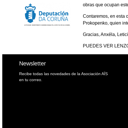
obras que ocupan este
Contaremos, en esta o
Prokopenko, quien int
Gracias, Anxéla, Letic
PUEDES VER LENZO
Newsletter
Recibe todas las novedades de la Asociación AÏS
en tu correo.
Email
Email
Enviar