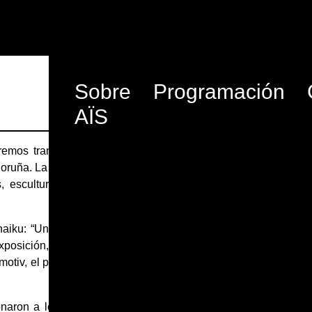
Sobre
Programación
AÏS
IDEA ORIGINAL
emos transitando por
HUGO GÓMEZ-CHAO PORTA
 Coruña. La música será
EQUIPO ARTÍSTICO
s, esculturas… con el
COMISARIADO
| ÁNXELA
CARAMÉS, LETICIA CASTROMIL
 haiku: “Un mundo que
VIOLONCHELO
| RUSLANA
xposición, que gira en
PROKOPENKO
otiv, el paisaje (tanto
GUIÓN Y LOCUCIÓN
| CHUS
ÁLVAREZ
VÍDEO Y EDICIÓN
| IVÁN TUPARI
GRABACIÓN
| MANU EIRÍS
onaron a los autores y