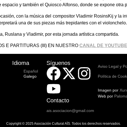
 espacio y también el Quiosco Alfonso, donde se expone otra p
casión, con la música del compositor Vladimir RosinsKij y la i
erpretará una de sus piezas más trepidantes con el violonchelo.
ia, Ruslana y Vladimir, por esta jornada artística compartida.
S E PARTITURAS (III) EN NUESTRO
CANAL DE YOUTUB
Idioma
Síguenos
Aviso Legal y Po
Español
Galego
Política de Cook
Imagen por
Xur
Web por
Paloma
Contacto
ais.asociacion@gmail.com
Copyright © 2025 Asociación Cultural
AÏS
. Todos los derechos reservados.