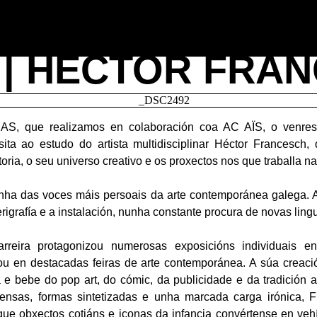
 | HÉCTOR FRA
S, que realizamos en colaboración coa AC AÏS, o venres
ita ao estudo do artista multidisciplinar Héctor Francesch,
toria, o seu universo creativo e os proxectos nos que traballa n
nha das voces máis persoais da arte contemporánea galega. 
erigrafía e a instalación, nunha constante procura de novas lin
reira protagonizou numerosas exposicións individuais e
ipou en destacadas feiras de arte contemporánea. A súa creaci
e bebe do pop art, do cómic, da publicidade e da tradición a
tensas, formas sintetizadas e unha marcada carga irónica, 
que obxectos cotiáns e iconas da infancia convértense en vehí