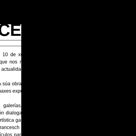
NCESCH
EQUIPO ARTÍSTICO
 10 de xullo ás 20h,
 que nos recibirá para
HÉCTOR FRANCESCH
PULPIÑO VIASCÓN
a actualidade.
A súa obra abrangue o
guaxes expresivas.
n galerías, museos e
ón dialoga coa cultura
rtística galega. Cunha
Francesch constrúe un
culos para reflexionar