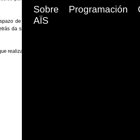
Sobre
Programación
AÏS
espazo de creación de
etrás da súa obra nun
ue realizará co serrón