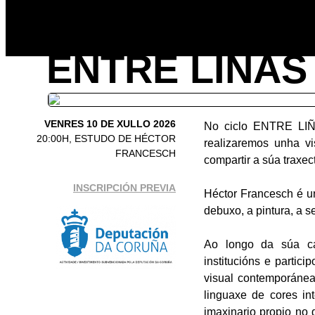
ENTRE LIÑAS
VENRES 10 DE XULLO 2026
No ciclo ENTRE LIÑA
20:00H, ESTUDO DE HÉCTOR
realizaremos unha vis
FRANCESCH
compartir a súa traxec
INSCRIPCIÓN PREVIA
Héctor Francesch é u
debuxo, a pintura, a s
Ao longo da súa car
institucións e partic
visual contemporánea 
linguaxe de cores in
imaxinario propio no 